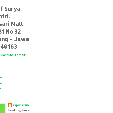
of Surya
tri.
sari Mall
B1 No.32
ng - Jawa
 40163
C Bandung Terbaik
am
ok
+
e
sapubersih
Bandung, Jawa