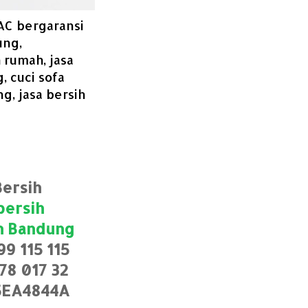
 AC bergaransi
ung,
 rumah, jasa
, cuci sofa
g, jasa bersih
ersih
bersih
h Bandung
99 115 115
78 017 32
5EA4844A