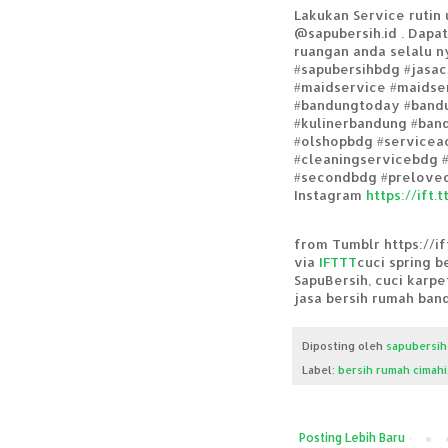
Lakukan Service rutin
@sapubersih.id . Dapa
ruangan anda selalu n
#sapubersihbdg #jasac
#maidservice #maidse
#bandungtoday #bandu
#kulinerbandung #ban
#olshopbdg #servicea
#cleaningservicebdg 
#secondbdg #preloved
Instagram
https://ift
from Tumblr https://i
via
IFTTT
cuci spring 
SapuBersih, cuci karpe
jasa bersih rumah ban
Diposting oleh
sapubersih
Label:
bersih rumah cimahi
Posting Lebih Baru