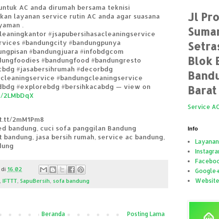
 untuk AC anda dirumah bersama teknisi
Jl Pr
tkan layanan service rutin AC anda agar suasana
yaman .
Suman
leaningkantor #jsapubersihasacleaningservice
rvices #bandungcity #bandungpunya
Setra
ngpisan #bandungjuara #infobdgcom
Blok 
dungfoodies #bandungfood #bandungresto
cbdg #jasabersihrumah #decorbdg
Bandu
#cleaningservice #bandungcleaningservice
bdg #explorebdg #bersihkacabdg — view on
Barat
.tt/2LMbDqX
Service A
ft.tt/2mM1Pm8
bed bandung, cuci sofa panggilan Bandung
Info
t bandung, jasa bersih rumah, service ac bandung,
Layanan
dung
Instagr
Facebo
di
16.02
Google
Websit
,
IFTTT
,
SapuBersih
,
sofa bandung
Beranda
Posting Lama