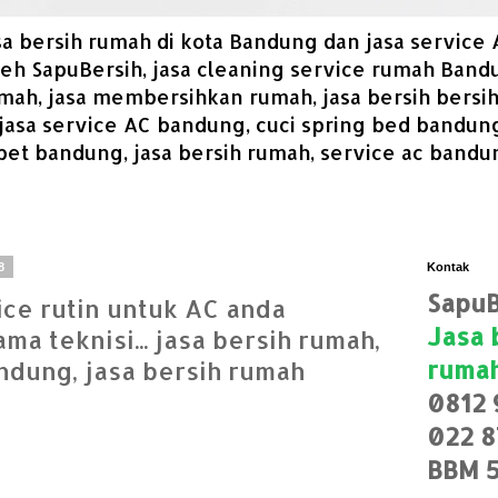
asa bersih rumah di kota Bandung dan jasa service
leh SapuBersih, jasa cleaning service rumah Band
h, jasa membersihkan rumah, jasa bersih bersih
 jasa service AC bandung, cuci spring bed bandung
pet bandung, jasa bersih rumah, service ac bandun
8
Kontak
SapuB
ce rutin untuk AC anda
Jasa 
ma teknisi... jasa bersih rumah,
ruma
ndung, jasa bersih rumah
0812 
022 8
BBM 